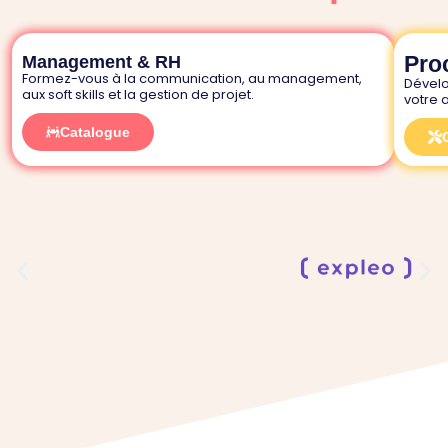
Pro
Management & RH
Formez-vous à la communication, au management,
Dévelo
aux soft skills et la gestion de projet.
votre a
Catalogue