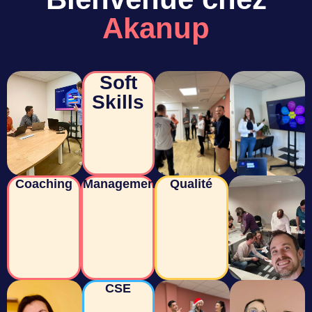
Akanup
Soft
Skills
Coaching
Management
Qualité
CSE