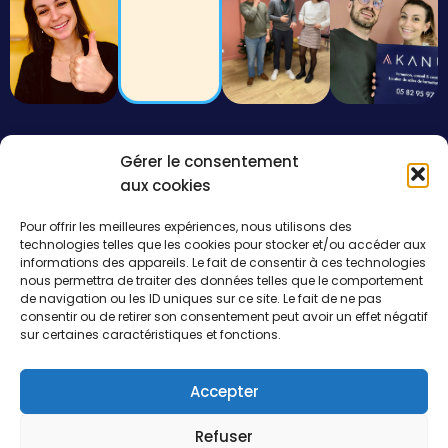
Gérer le consentement
aux cookies
Nos
formations
Navigation
Pour offrir les meilleures expériences, nous utilisons des
À propos de
Management
Notre mission :
technologies telles que les cookies pour stocker et/ou accéder aux
nous
& soft skills
optimiser votre
informations des appareils. Le fait de consentir à ces technologies
Blog
environnement
Qualité
nous permettra de traiter des données telles que le comportement
professionnel
Ressources
de navigation ou les ID uniques sur ce site. Le fait de ne pas
CSE
pour renforcer
consentir ou de retirer son consentement peut avoir un effet négatif
Contact
les
sur certaines caractéristiques et fonctions.
performances
et la valeur de
votre entreprise
Accepter
0582959773
Refuser
contact@akanup.com