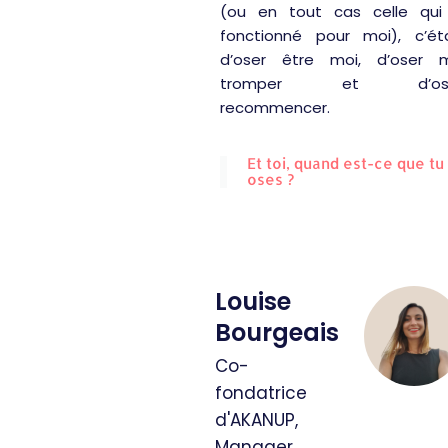
(ou en tout cas celle qui
fonctionné pour moi), c’éta
d’oser être moi, d’oser 
tromper et d’os
recommencer.
Et toi, quand est-ce que tu
oses ?
Louise
Bourgeais
Co-
fondatrice
d'AKANUP,
Manager,