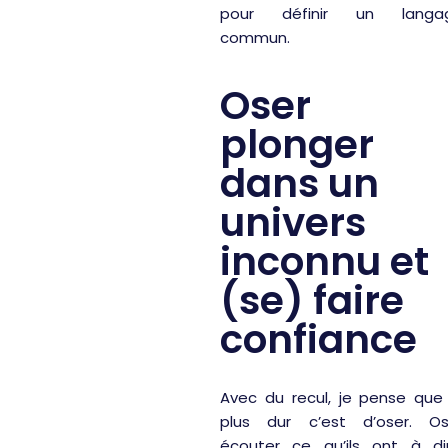
pour définir un langa
commun.
Oser
plonger
dans un
univers
inconnu et
(se) faire
confiance
Avec du recul, je pense que 
plus dur c’est d’oser. Os
écouter ce qu’ils ont à dir