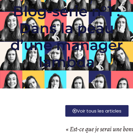
Blog-serie n°1 :
Dans la peau
d’une manager
lambda
Voir tous les articles
« Est-ce que je serai une bon