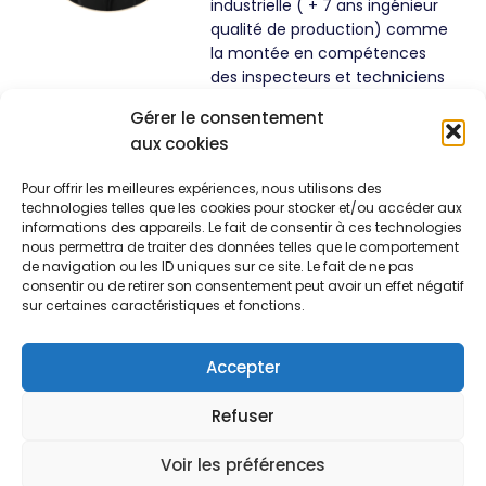
industrielle ( + 7 ans ingénieur
qualité de production) comme
la montée en compétences
des inspecteurs et techniciens
qualité, les sujets d’amélioration
Gérer le consentement
continue ou les difficultés
aux cookies
d’intégration, de
positionnement et de légitimité
Pour offrir les meilleures expériences, nous utilisons des
du service qualité au sein des
technologies telles que les cookies pour stocker et/ou accéder aux
organisations.
informations des appareils. Le fait de consentir à ces technologies
nous permettra de traiter des données telles que le comportement
de navigation ou les ID uniques sur ce site. Le fait de ne pas
consentir ou de retirer son consentement peut avoir un effet négatif
sur certaines caractéristiques et fonctions.
Accepter
SOIS AU COURANT DE TOUTE NOTRE
Refuser
ACTUALITE ICI !
Voir les préférences