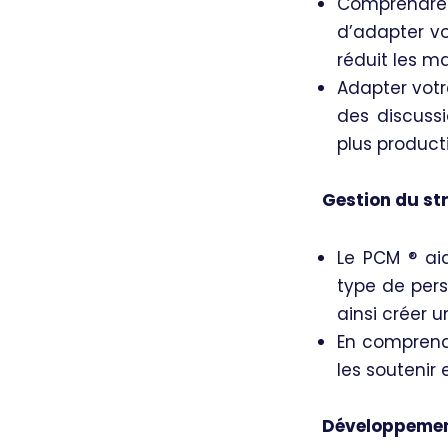
Comprendre
d’adapter v
réduit les m
Adapter votr
des discuss
plus product
Gestion du st
Le PCM ®️ ai
type de pers
ainsi créer u
En comprena
les soutenir
Développemen