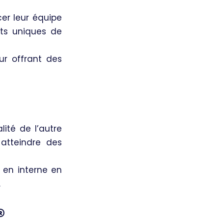
cer leur équipe
nts uniques de
ur offrant des
ité de l’autre
 atteindre des
s en interne en
.
®️