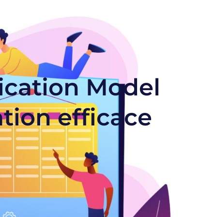
cation Model
tion efficace