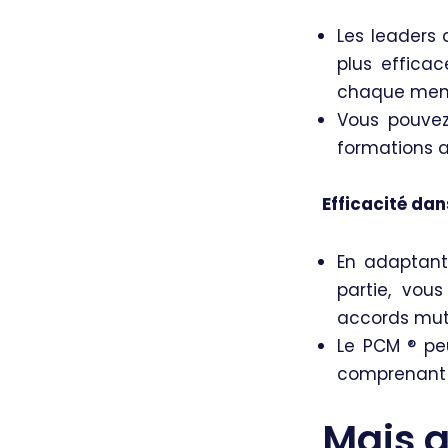
Les leaders 
plus effica
chaque membr
Vous pouvez 
formations a
Efficacité dan
En adaptant
partie, vou
accords mut
Le PCM ®️ pe
comprenant l
Mais 