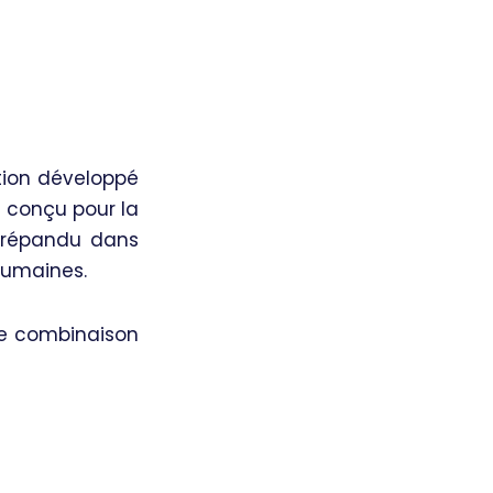
ion développé
t conçu pour la
t répandu dans
humaines.
ne combinaison