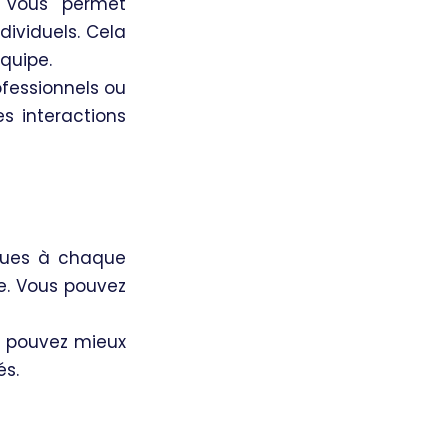
 vous permet
ividuels. Cela
quipe.
fessionnels ou
s interactions
iques à chaque
ce. Vous pouvez
s pouvez mieux
és.