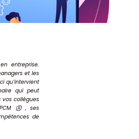
en entreprise.
managers et les
i qu’intervient
naire qui peut
 vos collègues
e PCM
, ses
®️
ompétences de