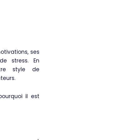
tivations, ses
e stress. En
tre style de
teurs.
ourquoi il est