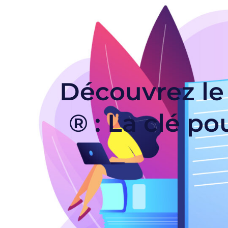
Découvrez l
®️ : La clé 