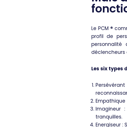
foncti
Le PCM ®️ com
profil de per
personnalité
déclencheurs d
L
es six types 
Persévérant
reconnaissan
Empathique : 
Imagineur :
tranquilles.
Energiseur : 