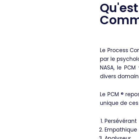
Qu'est
Commu
Le Process C
par le psychol
NASA, le PCM 
divers domain
Le PCM ®️ rep
unique de ces 
Persévérant
Empathique
Analyseur