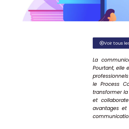
Voir tous le
L
a communicat
Pourtant, elle
professionnels
le Process C
transformer l
et collabora
avantages et
communication