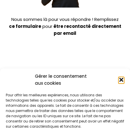
Nous sommes là pour vous répondre ! Remplissez
ce formulaire
pour
être recontacté directement
par email
Gérer le consentement
aux cookies
Nos
Navigation
formations
Pour offrir les meilleures expériences, nous utilisons des
À propos de
Management
Notre mission :
technologies telles que les cookies pour stocker et/ou accéder aux
nous
& soft skills
optimiser votre
informations des appareils. Le fait de consentir à ces technologies
Blog
environnement
Qualité
nous permettra de traiter des données telles que le comportement
professionnel
de navigation ou les ID uniques sur ce site. Le fait de ne pas
Ressources
CSE
pour renforcer
consentir ou de retirer son consentement peut avoir un effet négatif
Contact
les
sur certaines caractéristiques et fonctions.