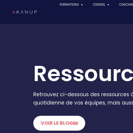
FORMATIONS
CONSEIL
COACHI
Aller
au
contenu
Ressour
Retrouvez ci-dessous des ressources à
quotidienne de vos équipes, mais aussi
VOIR LE BLOG