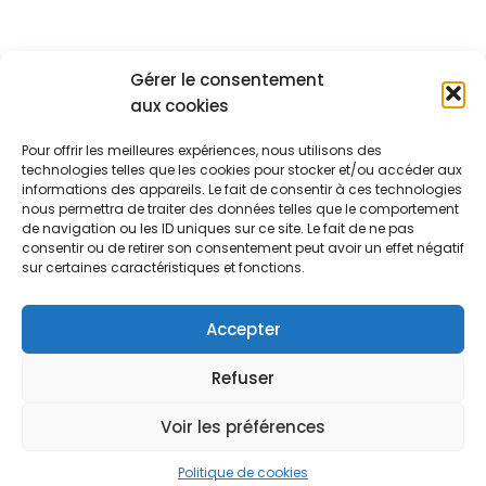
Gérer le consentement
aux cookies
Nos
Navigation
formations
Pour offrir les meilleures expériences, nous utilisons des
À propos de
Management
Notre mission :
technologies telles que les cookies pour stocker et/ou accéder aux
nous
& soft skills
optimiser votre
informations des appareils. Le fait de consentir à ces technologies
Blog
environnement
Qualité
nous permettra de traiter des données telles que le comportement
professionnel
de navigation ou les ID uniques sur ce site. Le fait de ne pas
Ressources
CSE
pour renforcer
consentir ou de retirer son consentement peut avoir un effet négatif
Contact
les
sur certaines caractéristiques et fonctions.
performances
et la valeur de
Accepter
votre entreprise
0582959773
Refuser
contact@akanup.com
© 2025
AKANUP
Mentions légales
Accessibilité
Politique de confidentialité
Voir les préférences
Politique de cookies
Certification Qualiopi
Politique de cookies