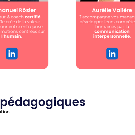
urélie Valière
Michelle Meersc
mpagne vos managers à
Formatrice et préventrice
pper leurs compétences
cœur d’intervenir aupr
humaines par la
individus pour que le t
communication
soit un espace de
dialo
interpersonnelle
.
vue d’une santé gar
pour tous.
 pédagogiques
ation