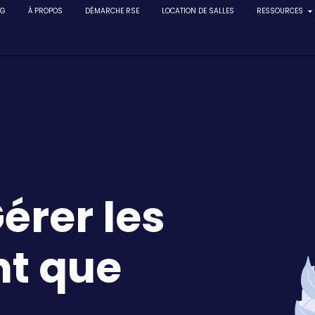
NG
À PROPOS
DÉMARCHE RSE
LOCATION DE SALLES
RESSOURCES
érer les
nt que