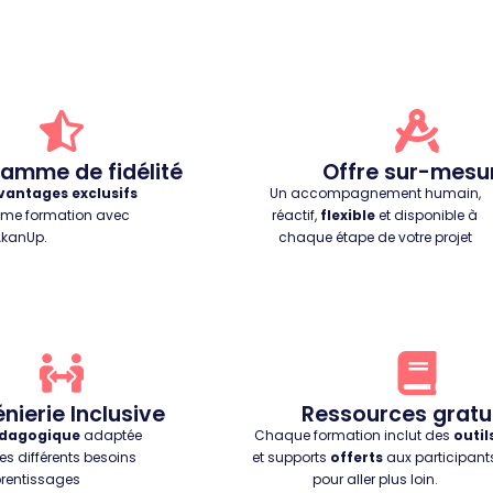
amme de fidélité
Offre sur-mesu
vantages exclusifs
Un accompagnement humain,
ème formation avec
réactif,
flexible
et disponible à
AkanUp.
chaque étape de votre projet
nierie Inclusive
Ressources gratu
édagogique
adaptée
Chaque formation inclut des
outil
les différents besoins
et supports
offerts
aux participant
rentissages
pour aller plus loin.