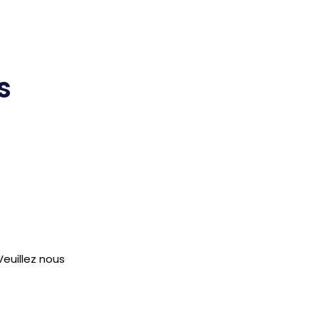
s
euillez nous