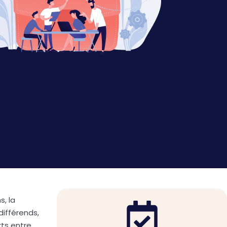
s, la
différends,
ts entre