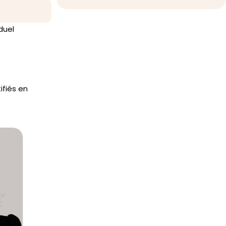
duel
ifiés en