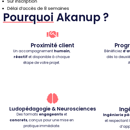
Sur inscription
Délai d’accès de 8 semaines
Pourquoi
Akanup ?
Proximité client
Progr
Un accompagnement
humain
,
Bénéficiez
d’a
réactif
et disponible à chaque
dès la deuxi
étape de votre projet.
Ludopédagogie & Neurosciences
Ingé
Des formats
engageants
et
Ingénierie p
concrets
, conçus pour une mise en
et respectant 
pratique immédiate.
d’app