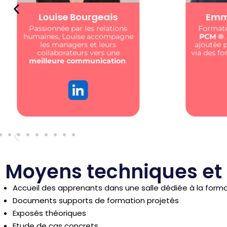
Emmanuel Rösler
A
Formateur & coach
certifié
J’acco
PCM ®️
. Je crée de la valeur
dévelo
ajoutée pour votre entreprise
via des formations centrées sur
l’humain
.
Moyens techniques et
Accueil des apprenants dans une salle dédiée à la form
Documents supports de formation projetés
Exposés théoriques
Etude de cas concrets