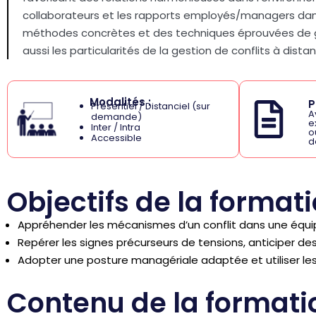
collaborateurs et les rapports employés/managers dans
méthodes concrètes et des techniques éprouvées de gest
aussi les particularités de la gestion de conflits à dista
Modalités :
P
Présentiel / Distanciel (sur
A
demande)
e
Inter / Intra
o
Accessible
d
Objectifs de la format
Appréhender les mécanismes d’un conflit dans une équipe 
Repérer les signes précurseurs de tensions, anticiper de
Adopter une posture managériale adaptée et utiliser l
Contenu de la formati