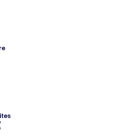
re
ites
s
s