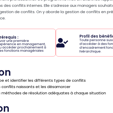
 des conflits internes. Elle s’adresse aux managers souhait
ion de conflits. On y aborde la gestion de conflits en pré
nce.
Profil des bénéfic
rérequis :
Toute personne sus
voir une première
d’accéder à des fon
xpérience en management,
u accéder prochainement à
d’encadrement fonc
es fonctions managériales
hiérarchique.
ion
et identifier les différents types de conflits
s conflits naissants et les désamorcer
es méthodes de résolution adéquates à chaque situation
on