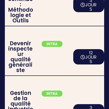
3
:
JOUR
Méthodo
S
logie et
Outils
Devenir
INTRA
inspecte
12
ur
JOUR
qualité
S
générali
ste
Gestion
INTRA
de la
qualité
3