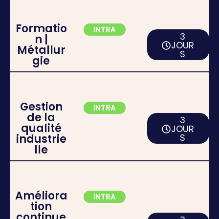
Formatio
INTRA
3
n |
JOUR
Métallur
S
gie
Gestion
INTRA
de la
3
qualité
JOUR
industrie
S
lle
Améliora
INTRA
tion
continue