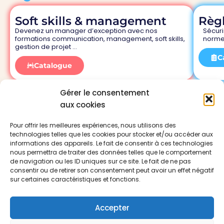
Soft skills & management
Règ
Devenez un manager d’exception avec nos
Sécuri
formations communication, management, soft skills,
norme
gestion de projet …
C
Catalogue
Gérer le consentement
aux cookies
Nos
Navigation
formations
Pour offrir les meilleures expériences, nous utilisons des
À propos de
Management
Notre mission :
technologies telles que les cookies pour stocker et/ou accéder aux
nous
& soft skills
optimiser votre
informations des appareils. Le fait de consentir à ces technologies
Blog
environnement
Qualité
nous permettra de traiter des données telles que le comportement
professionnel
de navigation ou les ID uniques sur ce site. Le fait de ne pas
Ressources
CSE
pour renforcer
consentir ou de retirer son consentement peut avoir un effet négatif
Contact
les
sur certaines caractéristiques et fonctions.
performances
et la valeur de
Accepter
votre entreprise
0582959773