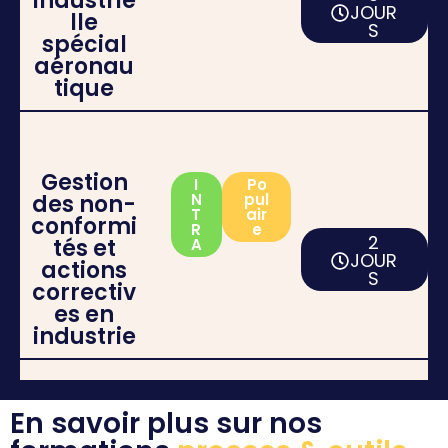
industrie
JOUR
lle
S
spécial
aéronau
tique
Gestion
I
Po
des non-
N
pul
T
air
conformi
R
e
2
tés et
A
JOUR
actions
S
correctiv
es en
industrie
En savoir plus sur nos