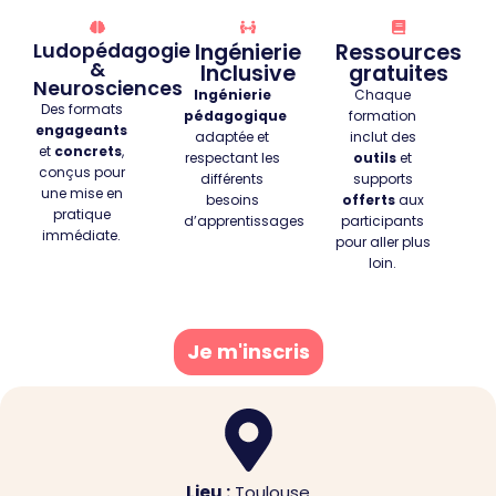
Ludopédagogie
Ingénierie
Ressources
&
Inclusive
gratuites
Neurosciences
Ingénierie
Chaque
Des formats
pédagogique
formation
engageants
adaptée
et
inclut des
et
concrets
,
respectant les
outils
et
conçus pour
différents
supports
une mise en
besoins
offerts
aux
pratique
d’apprentissages
participants
immédiate.
pour aller plus
loin.
Je m'inscris
Lieu :
Toulouse