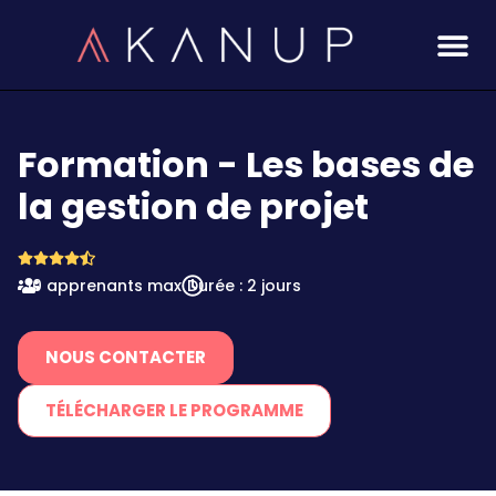
Aller
au
contenu
Formation - Les bases de
la gestion de projet
10 apprenants max
Durée : 2 jours
NOUS CONTACTER
TÉLÉCHARGER LE PROGRAMME