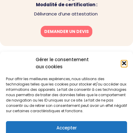
Modalité de certification :
Délivrance d’une attestation
DEMANDER UN DEVIS
Gérer le consentement
aux cookies
Nos
Navigation
formations
Pour offrir les meilleures expériences, nous utilisons des
À propos de
Management
Notre mission :
technologies telles que les cookies pour stocker et/ou accéder aux
nous
& soft skills
optimiser votre
informations des appareils. Le fait de consentir à ces technologies
Blog
environnement
Qualité
nous permettra de traiter des données telles que le comportement
professionnel
de navigation ou les ID uniques sur ce site. Le fait de ne pas
Ressources
CSE
pour renforcer
consentir ou de retirer son consentement peut avoir un effet négatif
Contact
les
sur certaines caractéristiques et fonctions.
performances
et la valeur de
Accepter
votre entreprise