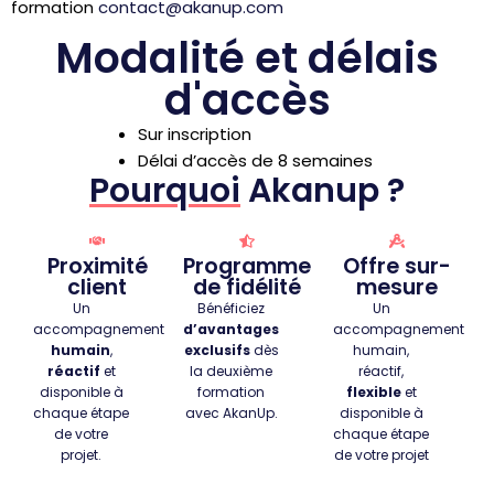
formation
contact@akanup.com
Modalité et délais
d'accès
Sur inscription
Délai d’accès de 8 semaines
Pourquoi
Akanup ?
Proximité
Programme
Offre sur-
client
de fidélité
mesure
Un
Bénéficiez
Un
accompagnement
d’avantages
accompagnement
humain
,
exclusifs
dès
humain,
réactif
et
la deuxième
réactif,
disponible à
formation
flexible
et
chaque étape
avec AkanUp.
disponible à
de votre
chaque étape
projet.
de votre projet