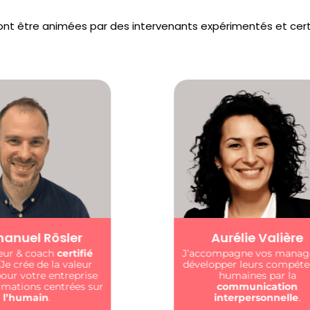
ront être animées par des intervenants expérimentés et cert
urélie Valière
Michelle Meersc
mpagne vos managers à
Formatrice et préventrice
pper leurs compétences
cœur d’intervenir aupr
humaines par la
individus pour que le t
communication
soit un espace de
dialo
interpersonnelle
.
vue d’une santé gar
pour tous.