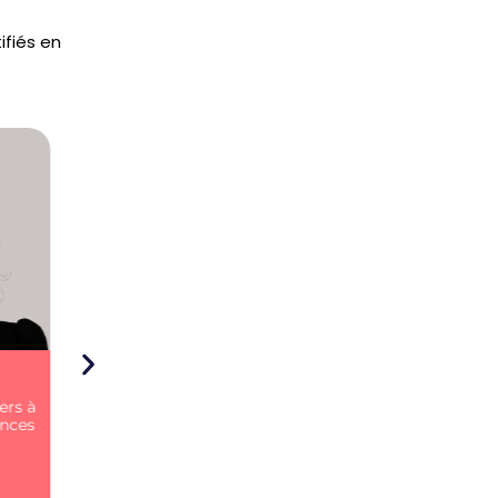
ifiés en
hman
Marina Cossou
, j’ai à
En tant que formatrice & coach
ès des
certifiée PCM ®️
, Marina
ravail
accompagne les professionnels
gue en
à développer leur leadership et
antie
,
leurs
soft skills
pour réussir et
s’épanouir.