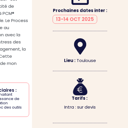
cité de
Prochaines dates inter :
 à PCM®
13-14 OCT 2025
le. Le Process
de au
on avec la
stress des
nagement, la
 Cette
Lieu :
Toulouse
s de mon
iaires :
haitant
Tarifs :
issance de
tion
Intra : sur devis
c des outils