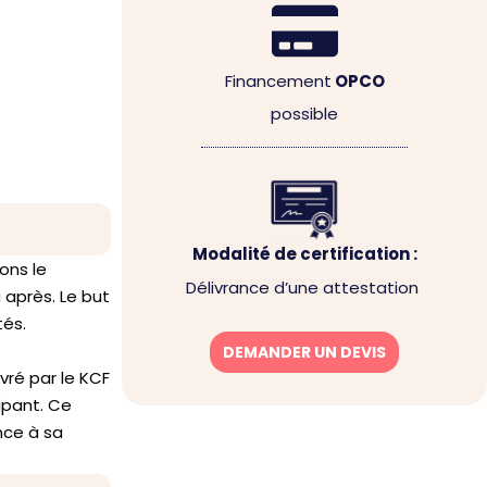
Financement
OPCO
possible
Modalité de certification :
ons le
Délivrance d’une attestation
 après. Le but
tés.
DEMANDER UN DEVIS
vré par le KCF
ipant. Ce
nce à sa