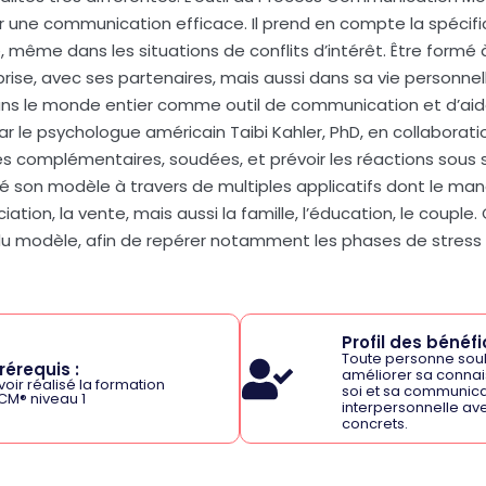
ne communication efficace. Il prend en compte la spécifi
 même dans les situations de conflits d’intérêt. Être formé
prise, avec ses partenaires, mais aussi dans sa vie personnel
ans le monde entier comme outil de communication et d’ai
le psychologue américain Taibi Kahler, PhD, en collaborati
es complémentaires, soudées, et prévoir les réactions sous 
é son modèle à travers de multiples applicatifs dont le ma
ation, la vente, mais aussi la famille, l’éducation, le couple.
du modèle, afin de repérer notamment les phases de stres
Profil des bénéfic
Toute personne sou
rérequis :
améliorer sa conna
voir réalisé la formation
soi et sa communica
CM
®
niveau 1
interpersonnelle ave
concrets.