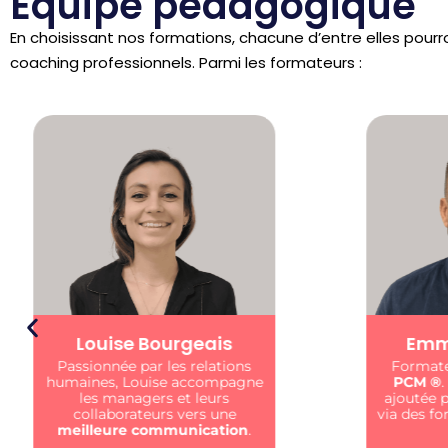
Equipe pédagogique
En choisissant nos formations, chacune d’entre elles pour
coaching professionnels. Parmi les formateurs :
Emmanuel Rösler
A
Formateur & coach
certifié
J’acco
PCM ®️
. Je crée de la valeur
dévelo
ajoutée pour votre entreprise
via des formations centrées sur
l’humain
.