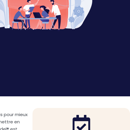
ls pour mieux
mettre en
del® est