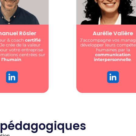
urélie Valière
Michelle Meersc
mpagne vos managers à
Formatrice et préventrice
pper leurs compétences
cœur d’intervenir aupr
humaines par la
individus pour que le t
communication
soit un espace de
dialo
interpersonnelle
.
vue d’une santé gar
pour tous.
 pédagogiques
ation