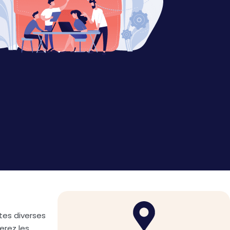
tes diverses
erez les