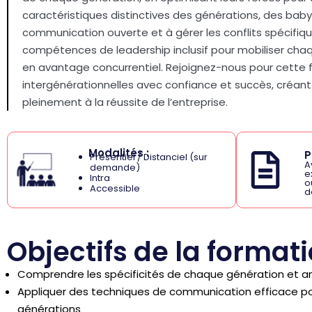
caractéristiques distinctives des générations, des bab
communication ouverte et à gérer les conflits spécifiq
compétences de leadership inclusif pour mobiliser cha
en avantage concurrentiel. Rejoignez-nous pour cette 
intergénérationnelles avec confiance et succès, créa
pleinement à la réussite de l’entreprise.
Modalités :
P
Présentiel / Distanciel (sur
A
demande)
e
Intra
o
Accessible
d
Objectifs de la format
Comprendre les spécificités de chaque génération et an
Appliquer des techniques de communication efficace pou
générations