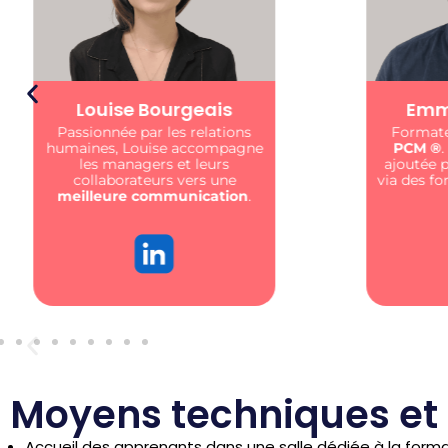
Emmanuel Rösler
A
Formateur & coach
certifié
J’acco
PCM ®️
. Je crée de la valeur
dévelo
ajoutée pour votre entreprise
via des formations centrées sur
l’humain
.
Moyens techniques et
Accueil des apprenants dans une salle dédiée à la form