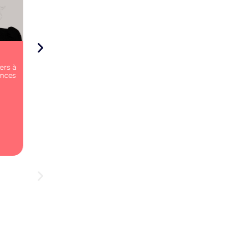
hman
Marina Cossou
, j’ai à
En tant que formatrice & coach
ès des
certifiée PCM ®️
, Marina
ravail
accompagne les professionnels
gue en
à développer leur leadership et
antie
,
leurs
soft skills
pour réussir et
s’épanouir.