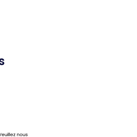
s
euillez nous