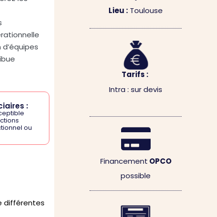
Lieu :
Toulouse
s
rationnelle
n d’équipes
ibue
Tarifs :
Intra : sur devis
iaires :
ceptible
ctions
tionnel ou
Financement
OPCO
possible
 différentes