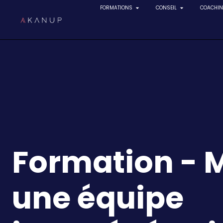
FORMATIONS
CONSEIL
COACHI
Aller
au
contenu
Formation - 
une équipe