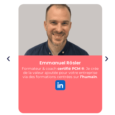
Emmanuel Rösler
Formateur & coach
certifié PCM ®️
. Je crée
de la valeur ajoutée pour votre entreprise
via des formations centrées sur
l’humain
.