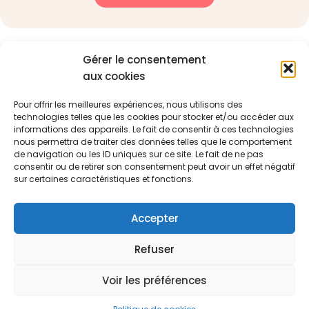
Gérer le consentement
aux cookies
Nos
Navigation
formations
Pour offrir les meilleures expériences, nous utilisons des
À propos de
Management
Notre mission :
technologies telles que les cookies pour stocker et/ou accéder aux
nous
& soft skills
optimiser votre
informations des appareils. Le fait de consentir à ces technologies
Blog
environnement
Qualité
nous permettra de traiter des données telles que le comportement
professionnel
de navigation ou les ID uniques sur ce site. Le fait de ne pas
Ressources
CSE
pour renforcer
consentir ou de retirer son consentement peut avoir un effet négatif
Contact
les
sur certaines caractéristiques et fonctions.
performances
et la valeur de
Accepter
votre entreprise
0582959773
Refuser
contact@akanup.com
© 2025
AKANUP
Mentions légales
Accessibilité
Politique de confidentialité
Voir les préférences
Politique de cookies
Certification Qualiopi