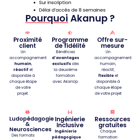
Sur inscription
Délai d’accès de 8 semaines
Pourquoi
Akanup ?
Proximité
Programme
Offre sur-
client
de fidélité
mesure
Un
Bénéficiez
Un
accompagnement
d’avantages
accompagnement
humain
,
exclusifs
dès
humain,
réactif
et
la deuxième
réactif,
disponible à
formation
flexible
et
chaque étape
avec AkanUp.
disponible à
de votre
chaque étape
projet.
de votre projet
Ludopédagogie
Ingénierie
Ressources
&
Inclusive
gratuites
Neurosciences
Ingénierie
Chaque
Des formats
pédagogique
formation