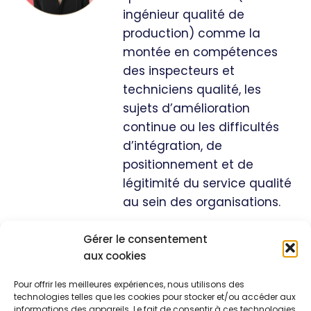
ingénieur qualité de
production) comme la
montée en compétences
des inspecteurs et
techniciens qualité, les
sujets d’amélioration
continue ou les difficultés
d’intégration, de
positionnement et de
légitimité du service qualité
au sein des organisations.
Gérer le consentement
aux cookies
Nos
Navigation
formations
Pour offrir les meilleures expériences, nous utilisons des
À propos de
Management
Notre mission :
technologies telles que les cookies pour stocker et/ou accéder aux
nous
& soft skills
optimiser votre
informations des appareils. Le fait de consentir à ces technologies