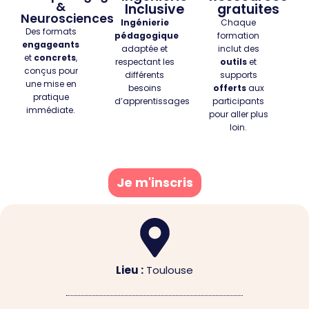
&
Inclusive
gratuites
Neurosciences
Ingénierie
Chaque
Des formats
pédagogique
formation
engageants
adaptée
et
inclut des
et
concrets
,
respectant les
outils
et
conçus pour
différents
supports
une mise en
besoins
offerts
aux
pratique
d’apprentissages
participants
immédiate.
pour aller plus
loin.
Je m'inscris
Lieu :
Toulouse