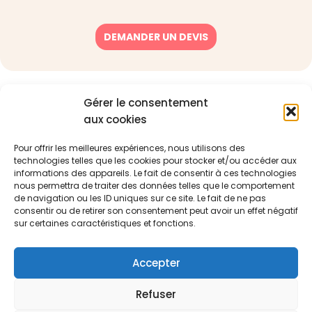
DEMANDER UN DEVIS
Gérer le consentement
aux cookies
Nos
Navigation
formations
Pour offrir les meilleures expériences, nous utilisons des
À propos de
Management
Notre mission :
technologies telles que les cookies pour stocker et/ou accéder aux
nous
& soft skills
optimiser votre
informations des appareils. Le fait de consentir à ces technologies
Blog
environnement
Qualité
nous permettra de traiter des données telles que le comportement
professionnel
de navigation ou les ID uniques sur ce site. Le fait de ne pas
Ressources
CSE
pour renforcer
consentir ou de retirer son consentement peut avoir un effet négatif
Contact
les
sur certaines caractéristiques et fonctions.
performances
et la valeur de
Accepter
votre entreprise
0582959773
Refuser
contact@akanup.com
© 2025