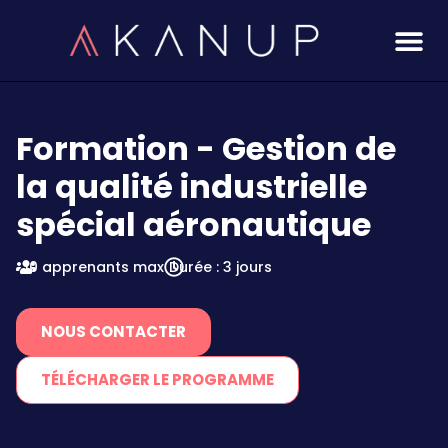
Aller
au
contenu
Formation - Gestion de
la qualité industrielle
spécial aéronautique
10 apprenants max
Durée : 3 jours
NOUS CONTACTER
TÉLÉCHARGER LE PROGRAMME