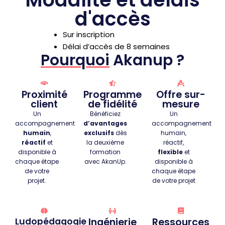
d'accès
Sur inscription
Délai d’accès de 8 semaines
Pourquoi
Akanup ?
Proximité
Programme
Offre sur-
client
de fidélité
mesure
Un
Bénéficiez
Un
accompagnement
d’avantages
accompagnement
humain
,
exclusifs
dès
humain,
réactif
et
la deuxième
réactif,
disponible à
formation
flexible
et
chaque étape
avec AkanUp.
disponible à
de votre
chaque étape
projet.
de votre projet
Ludopédagogie
Ingénierie
Ressources