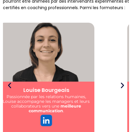
pourront être animées par des intervenants expérimentés et
certifiés en coaching professionnels. Parmi les formateurs :
Emmanuel Rösler
Formateur & coach
certifié PCM ®️
. Je crée
de la valeur ajoutée pour votre entreprise
via des formations centrées sur
l’humain
.