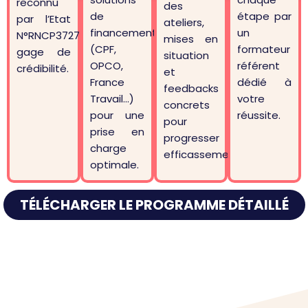
reconnu
des
de
étape par
par l’Etat
ateliers,
financements
un
N°RNCP37275,
mises en
(CPF,
formateur
gage de
situation
OPCO,
référent
crédibilité.
et
France
dédié à
feedbacks
Travail…)
votre
concrets
pour une
réussite.
pour
prise en
progresser
charge
efficassement.
optimale.
TÉLÉCHARGER LE PROGRAMME DÉTAILLÉ