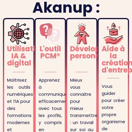
Akanup :
Utilisation
L'outil
Développement
Aide à
IA &
PCM®
personnel
la
digital
créatio
d'entrep
Maîtrisez
Apprenez
Mieux
Vous
les outils
à
vous
guider
numériques
communiquer
connaitre
pour créer
et l’IA pour
efficacement
pour
votre
des
avec tous
mieux
propre
formations
les profils,
transmettre
organisme
modernes
y compris
: un travail
de
et
en
sur soi au