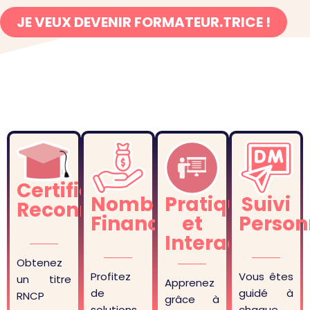
JE VEUX DEVENIR FORMATEUR.TRICE !
Certification
Nombreux
Pratique
Suivi
Reconnue
Financement
et
Person
Interactive
Obtenez
Profitez
Vous êtes
un titre
Apprenez
de
guidé à
RNCP
grâce à
solutions
chaque