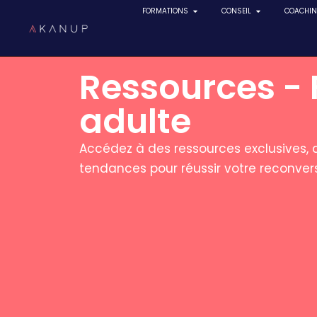
FORMATIONS
CONSEIL
COACHI
Aller
au
Ressources -
contenu
adulte
Accédez à des ressources exclusives, d
tendances pour réussir votre reconvers