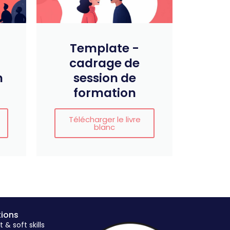
Template -
cadrage de
n
session de
formation
Télécharger le livre
blanc
tions
 soft skills