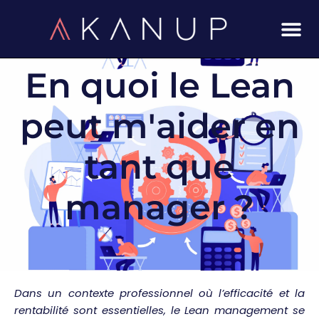
Aller
au
contenu
En quoi le Lean
peut m'aider en
tant que
manager ?
Dans un contexte professionnel où l’efficacité et la
rentabilité sont essentielles, le Lean management se