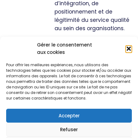
d’intégration, de
positionnement et de
légitimité du service qualité
au sein des organisations.
Gérer le consentement
aux cookies
Nos
Navigation
formations
Pour offrir les meilleures expériences, nous utilisons des
À propos de
Management
Notre mission :
technologies telles que les cookies pour stocker et/ou accéder aux
nous
& soft skills
optimiser votre
informations des appareils. Le fait de consentir à ces technologies
Blog
environnement
Qualité
nous permettra de traiter des données telles que le comportement
professionnel
de navigation ou les ID uniques sur ce site. Le fait de ne pas
Ressources
CSE
pour renforcer
consentir ou de retirer son consentement peut avoir un effet négatif
Contact
les
sur certaines caractéristiques et fonctions.
performances
et la valeur de
Accepter
votre entreprise
0582959773
Refuser
contact@akanup.com
© 2025